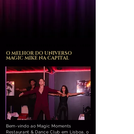
MAGIC MOMENTS RESTAURANT & DANCE CLUB - LISBOA
MAGIC MOMENTS RESTAURANT & DANCE CLUB - LISBOA
O MELHOR DO UNIVERSO
MAGIC MIKE NA CAPITAL
Bem-vindo ao Magic Moments
Restaurant & Dance Club em Lisboa, o