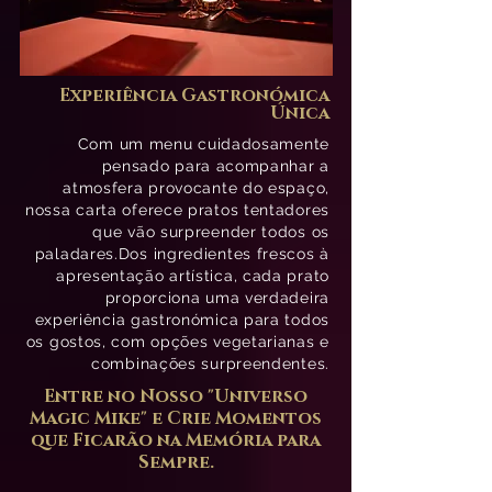
Experiência Gastronómica
Única
Com um menu cuidadosamente
pensado para acompanhar a
atmosfera provocante do espaço,
nossa carta oferece pratos tentadores
que vão surpreender todos os
paladares.Dos ingredientes frescos à
apresentação artística, cada prato
proporciona uma verdadeira
experiência gastronómica para todos
os gostos, com opções vegetarianas e
combinações surpreendentes.
Entre no Nosso "Universo
Magic Mike" e Crie Momentos
que Ficarão na Memória para
Sempre.