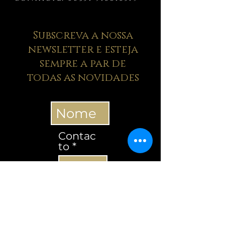
Subscreva a nossa
newsletter e esteja
sempre a par de
todas as novidades
Contac
to
Contacto