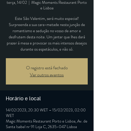
terça, 14/02
  |  
Magic Moments Restaurant Porto
e Lisboa
Este São Valentim, será muito especial!
Surpreenda a sua cara-metade nesta junção de
romantismo e sedução no vosso de amor e
desfrutem desta noite. Um jantar que lhes dará
prazer á mesa e provocar os mais intensos desejos
durante os espetáculos, e não só.
O registro está fechado
Ver outros eventos
Horário e local
14/02/2023, 20:30 WET – 15/02/2023, 02:00
WET
Magic Moments Restaurant Porto e Lisboa, Av. de
Santa Isabel nr 91 Loja C, 2635-047 Lisboa