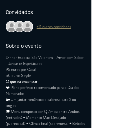
Convidados
+11 outros convidados
Sobre o evento
Dinner Especial São Valentim-  Amor com Sabor 
- Jantar c/ Espetáculos
95 euros por Casal
50 euros Single
O que irá encontrar
❤️ Plano perfeito recomendado para o Dia dos 
Namorados

🏡 Um jantar romântico e caloroso para 2 ou 
singles

🍽️ Menu composto por Química entre Ambos 
(entradas) + Momento Mais Desejado 
(p/principal) + Clímax final (sobremesa) + Bebidas 