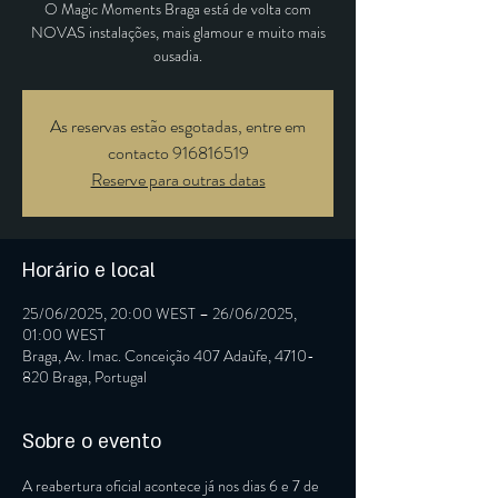
O Magic Moments Braga está de volta com
NOVAS instalações, mais glamour e muito mais
ousadia.
As reservas estão esgotadas, entre em
contacto 916816519
Reserve para outras datas
Horário e local
25/06/2025, 20:00 WEST – 26/06/2025,
01:00 WEST
Braga, Av. Imac. Conceição 407 Adaùfe, 4710-
820 Braga, Portugal
Sobre o evento
A reabertura oficial acontece já nos dias 6 e 7 de 