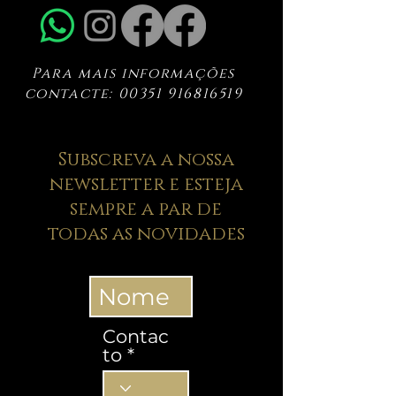
Para mais informações
contacte:
00351 916816519
Subscreva a nossa
newsletter e esteja
sempre a par de
todas as novidades
Contac
to