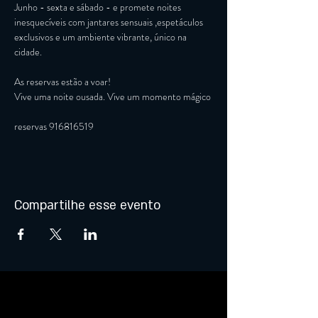
Junho - sexta e sábado - e promete noites 
inesquecíveis com jantares sensuais ,espetáculos 
exclusivos e um ambiente vibrante, único na 
cidade.
As reservas estão a voar!
Vive uma noite ousada. Vive um momento mágico
reservas 916816519
Compartilhe esse evento