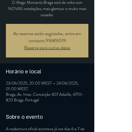
O Magic Moments Braga está de volta com
NOVAS instalações, mais glamour e muito mais
ousadia.
As reservas estão esgotadas, entre em
contacto 916816519
Reserve para outras datas
Horário e local
23/06/2025, 20:00 WEST – 24/06/2025,
01:00 WEST
Braga, Av. Imac. Conceição 407 Adaùfe, 4710-
820 Braga, Portugal
Sobre o evento
A reabertura oficial acontece já nos dias 6 e 7 de 