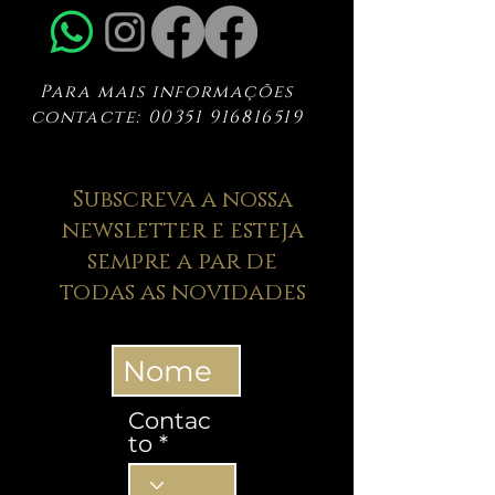
Para mais informações
contacte:
00351 916816519
Subscreva a nossa
newsletter e esteja
sempre a par de
todas as novidades
Contac
to