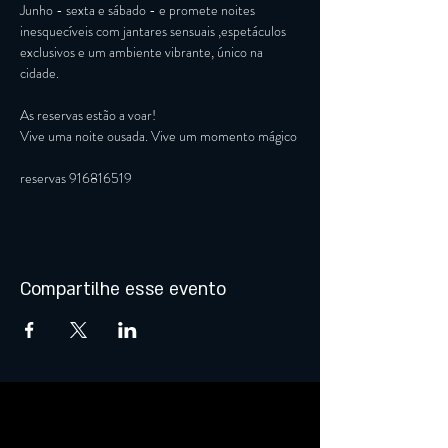
Junho - sexta e sábado - e promete noites 
inesquecíveis com jantares sensuais ,espetáculos 
exclusivos e um ambiente vibrante, único na 
cidade.
As reservas estão a voar!
Vive uma noite ousada. Vive um momento mágico
reservas 916816519
Compartilhe esse evento