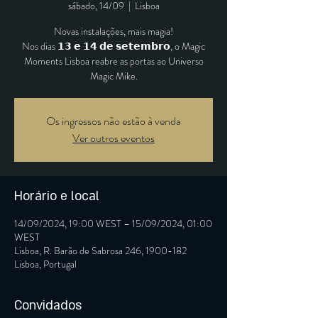
sábado, 14/09
  |  
Lisboa
Novas instalações, mais magia!
Nos dias 𝟭𝟯 𝗲 𝟭𝟰 𝗱𝗲 𝘀𝗲𝘁𝗲𝗺𝗯𝗿𝗼, o Magic
Moments Lisboa reabre as portas ao Universo
Magic Mike.
Os ingressos não estão à venda
Ver outros eventos
Horário e local
14/09/2024, 19:00 WEST – 15/09/2024, 01:00
WEST
Lisboa, R. Barão de Sabrosa 246, 1900-182
Lisboa, Portugal
Convidados