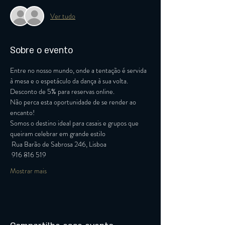
Ver tudo
Sobre o evento
Entre no nosso mundo, onde a tentação é servida 
à mesa e o espetáculo da dança à sua volta.
Desconto de 5% para reservas online.
Não perca esta oportunidade de se render ao 
encanto!
Somos o destino ideal para casais e grupos que 
queiram celebrar em grande estilo 
 Rua Barão de Sabrosa 246, Lisboa
 916 816 519
Mostrar mais