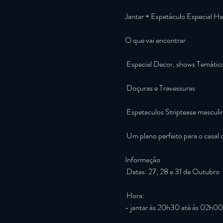
Jantar + Espetáculo Especial Ha
O que vai encontrar

 Especial Decor, shows Temáticos Halloween e animação

 Doçuras e Travessuras

 Espetaculos Striptease masculinos e femininos

 Um plano perfeito para o casal ou em grupo

Informação

 Datas: 27, 28 e 31 de Outubro

 Hora:

- jantar às 20h30 até às 02h00
