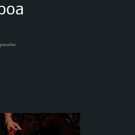
sboa
s pecados