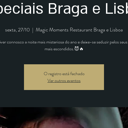
eciais Braga e Li
sexta, 27/10
  |  
Magic Moments Restaurant Braga e Lisboa
ver connosco a noite mais misteriosa do ano e deixe-se seduzir pelos seu
mais escondidos.😈🔥
O registro está fechado
Ver outros eventos