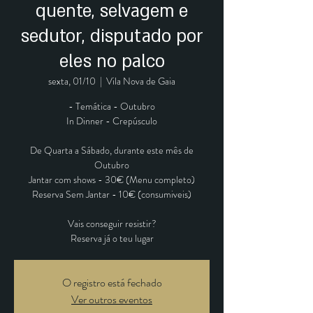
quente, selvagem e
sedutor, disputado por
eles no palco
sexta, 01/10
  |  
Vila Nova de Gaia
- Temática - Outubro
In Dinner - Crepúsculo
De Quarta a Sábado, durante este mês de
Outubro
Jantar com shows - 30€ (Menu completo)
Reserva Sem Jantar - 10€ (consumiveis)
Vais conseguir resistir?
Reserva já o teu lugar
O registro está fechado
Ver outros eventos