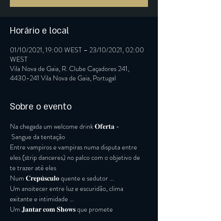
Horário e local
01/10/2021, 19:00 WEST – 23/10/2021, 02:00
WEST
Vila Nova de Gaia, R. Clube Caçadores 241,
4430-241 Vila Nova de Gaia, Portugal
Sobre o evento
Na chegada um welcome drink 𝐎𝐟𝐞𝐫𝐭𝐚 -
 Sangue da tentação
Entre vampiros e vampiras numa disputa entre 
eles (strip danceres) no palco com o objetivo de 
te trazer atè eles
Num 𝐂𝐫𝐞𝐩𝐮̀𝐬𝐜𝐮𝐥𝐨 quente e sedutor ...
Um anoitecer entre luz e escuridão, clima 
exitante e intimidade ...
Um 𝐉𝐚𝐧𝐭𝐚𝐫 𝐜𝐨𝐦 𝐒𝐡𝐨𝐰𝐬 que promete