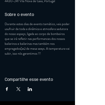
4430-241 Vila Nova de Gaia, Portugal
Sobre o evento
Durante estes dias de evento temático, vais poder 
usufruir de toda a dinãmica e atmosfera sedutora 
do nosso espaço, ligada ao corpo de bombeiros 
que se irá refletir nas performances dos nossos 
bailarinos e bailarinas mas também nos 
empregados(as) de mesa sexys. A temperatura vai 
subir, isso nós garantimos !!!
Compartilhe esse evento