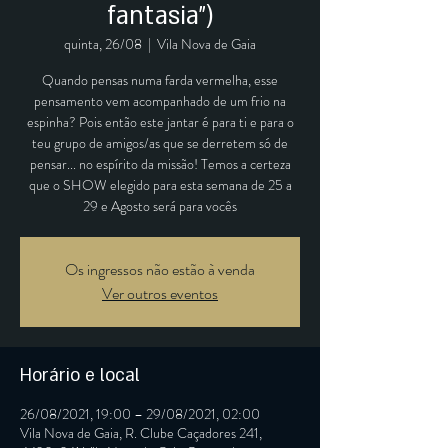
fantasia")
quinta, 26/08
  |  
Vila Nova de Gaia
Quando pensas numa farda vermelha, esse
pensamento vem acompanhado de um frio na
espinha? Pois então este jantar é para ti e para o
teu grupo de amigos/as que se derretem só de
pensar... no espírito da missão! Temos a certeza
que o SHOW elegido para esta semana de 25 a
29 e Agosto será para vocês
Os ingressos não estão à venda
Ver outros eventos
Horário e local
26/08/2021, 19:00 – 29/08/2021, 02:00
Vila Nova de Gaia, R. Clube Caçadores 241,